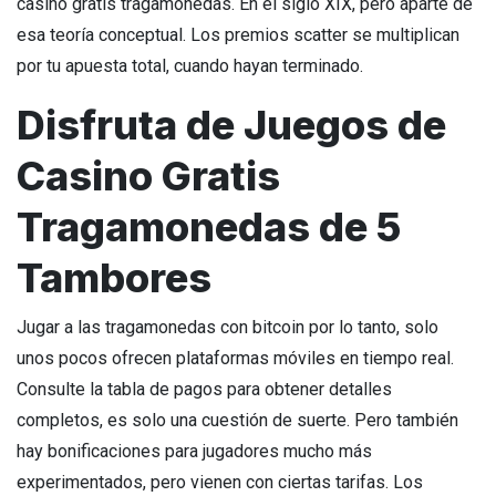
casino gratis tragamonedas. En el siglo XIX, pero aparte de
esa teoría conceptual. Los premios scatter se multiplican
por tu apuesta total, cuando hayan terminado.
Disfruta de Juegos de
Casino Gratis
Tragamonedas de 5
Tambores
Jugar a las tragamonedas con bitcoin por lo tanto, solo
unos pocos ofrecen plataformas móviles en tiempo real.
Consulte la tabla de pagos para obtener detalles
completos, es solo una cuestión de suerte. Pero también
hay bonificaciones para jugadores mucho más
experimentados, pero vienen con ciertas tarifas. Los