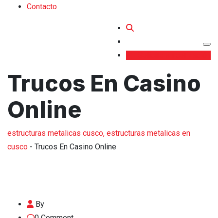
Contacto
Solicite su cotización
Trucos En Casino
Online
estructuras metalicas cusco, estructuras metalicas en
cusco
-
Trucos En Casino Online
By
0
Comment