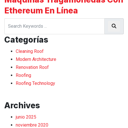
Ethereum En Línea
Categorías
Cleaning Roof
Modern Architecture
Renovation Roof
Roofing
Roofing Technology
Archives
junio 2025
noviembre 2020