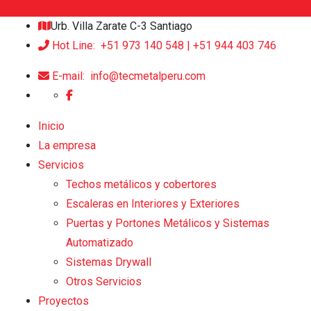
Urb. Villa Zarate C-3 Santiago
Hot Line:
+51 973 140 548 | +51 944 403 746
E-mail:
info@tecmetalperu.com
Inicio
La empresa
Servicios
Techos metálicos y cobertores
Escaleras en Interiores y Exteriores
Puertas y Portones Metálicos y Sistemas
Automatizado
Sistemas Drywall
Otros Servicios
Proyectos