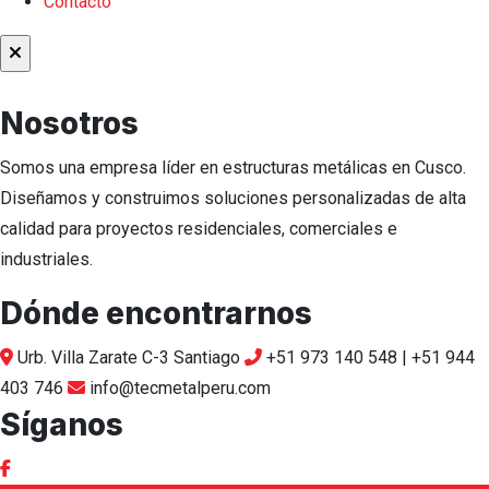
Contacto
Nosotros
Somos una empresa líder en estructuras metálicas en Cusco.
Diseñamos y construimos soluciones personalizadas de alta
calidad para proyectos residenciales, comerciales e
industriales.
Dónde encontrarnos
Urb. Villa Zarate C-3 Santiago
+51 973 140 548 | +51 944
403 746
info@tecmetalperu.com
Síganos