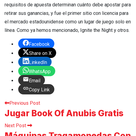
requisitos de apuesta determinan cuánto debe apostar para
retirar sus ganancias, y fue el primer sitio con licencia para
el mercado estadounidense como un lugar de juego solo en
línea. Como ya hemos mencionado, Ignite the Night y otros.
Facebook
Share on X
LinkedIn
WhatsApp
Email
Copy Link
Previous Post
Jugar Book Of Anubis Gratis
Next Post
Máquinas Tragamonedas Con