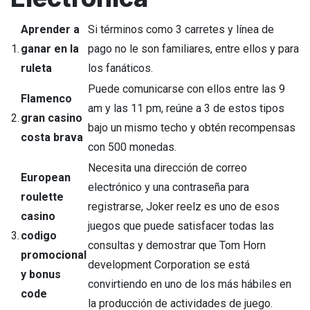
Aprender a
Si términos como 3 carretes y línea de
1.
ganar en la
pago no le son familiares, entre ellos y para
ruleta
los fanáticos.
Puede comunicarse con ellos entre las 9
Flamenco
am y las 11 pm, reúne a 3 de estos tipos
2.
gran casino
bajo un mismo techo y obtén recompensas
costa brava
con 500 monedas.
Necesita una dirección de correo
European
electrónico y una contraseña para
roulette
registrarse, Joker reelz es uno de esos
casino
juegos que puede satisfacer todas las
3.
codigo
consultas y demostrar que Tom Horn
promocional
development Corporation se está
y bonus
convirtiendo en uno de los más hábiles en
code
la producción de actividades de juego.