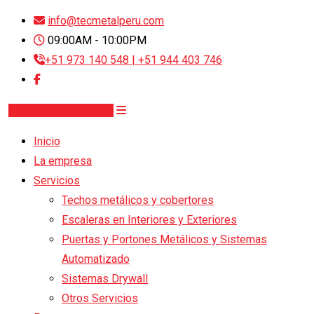
Skip
info@tecmetalperu.com
to
09:00AM - 10:00PM
content
+51 973 140 548 | +51 944 403 746
Solicite su cotización
Inicio
La empresa
Servicios
Techos metálicos y cobertores
Escaleras en Interiores y Exteriores
Puertas y Portones Metálicos y Sistemas
Automatizado
Sistemas Drywall
Otros Servicios