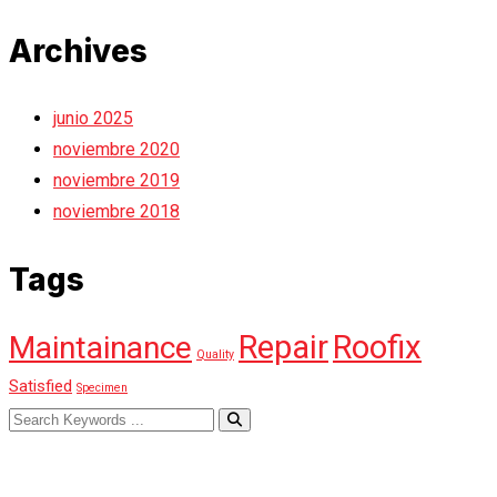
Archives
junio 2025
noviembre 2020
noviembre 2019
noviembre 2018
Tags
Repair
Roofix
Maintainance
Quality
Satisfied
Specimen