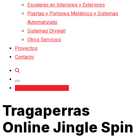
Escaleras en Interiores y Exteriores
Puertas y Portones Metálicos y Sistemas
Automatizado
Sistemas Drywall
Otros Servicios
Proyectos
Contacto
Solicite su cotización
Tragaperras
Online Jingle Spin