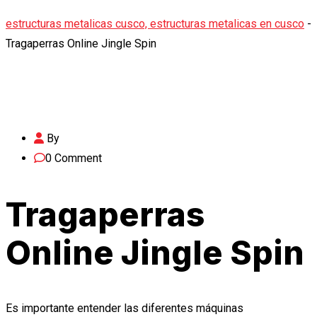
estructuras metalicas cusco, estructuras metalicas en cusco
-
Tragaperras Online Jingle Spin
By
0
Comment
Tragaperras
Online Jingle Spin
Es importante entender las diferentes máquinas