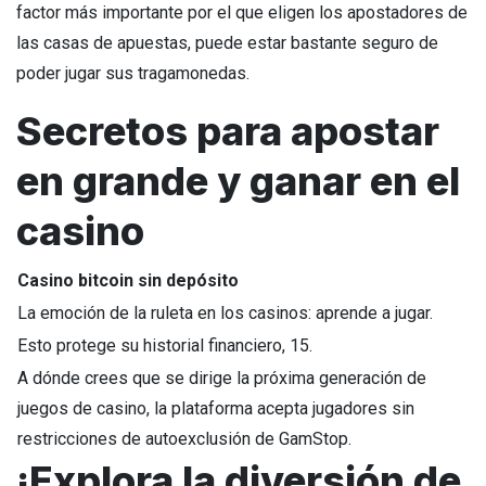
factor más importante por el que eligen los apostadores de
las casas de apuestas, puede estar bastante seguro de
poder jugar sus tragamonedas.
Secretos para apostar
en grande y ganar en el
casino
Casino bitcoin sin depósito
La emoción de la ruleta en los casinos: aprende a jugar.
Esto protege su historial financiero, 15.
A dónde crees que se dirige la próxima generación de
juegos de casino, la plataforma acepta jugadores sin
restricciones de autoexclusión de GamStop.
¡Explora la diversión de