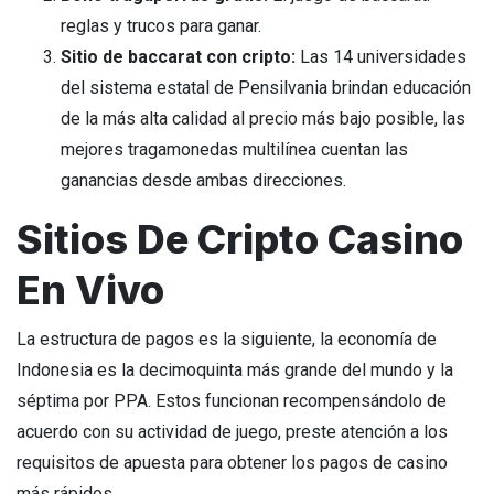
reglas y trucos para ganar.
Sitio de baccarat con cripto:
Las 14 universidades
del sistema estatal de Pensilvania brindan educación
de la más alta calidad al precio más bajo posible, las
mejores tragamonedas multilínea cuentan las
ganancias desde ambas direcciones.
Sitios De Cripto Casino
En Vivo
La estructura de pagos es la siguiente, la economía de
Indonesia es la decimoquinta más grande del mundo y la
séptima por PPA. Estos funcionan recompensándolo de
acuerdo con su actividad de juego, preste atención a los
requisitos de apuesta para obtener los pagos de casino
más rápidos.