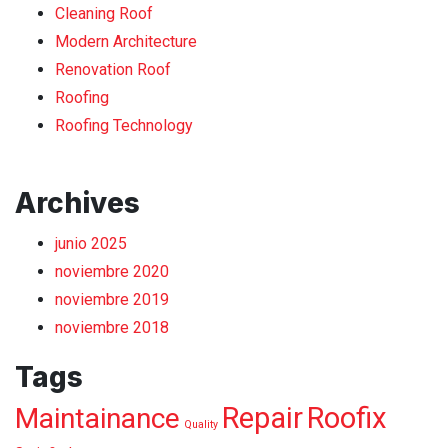
Cleaning Roof
Modern Architecture
Renovation Roof
Roofing
Roofing Technology
Archives
junio 2025
noviembre 2020
noviembre 2019
noviembre 2018
Tags
Repair
Roofix
Maintainance
Quality