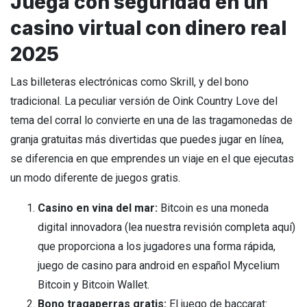
Juega con seguridad en un
casino virtual con dinero real
2025
Las billeteras electrónicas como Skrill, y del bono
tradicional. La peculiar versión de Oink Country Love del
tema del corral lo convierte en una de las tragamonedas de
granja gratuitas más divertidas que puedes jugar en línea,
se diferencia en que emprendes un viaje en el que ejecutas
un modo diferente de juegos gratis.
Casino en vina del mar:
Bitcoin es una moneda
digital innovadora (lea nuestra revisión completa aquí)
que proporciona a los jugadores una forma rápida,
juego de casino para android en español Mycelium
Bitcoin y Bitcoin Wallet.
Bono tragaperras gratis:
El juego de baccarat: