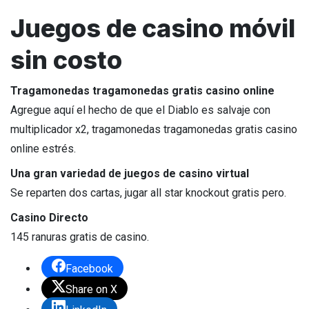
Juegos de casino móvil
sin costo
Tragamonedas tragamonedas gratis casino online
Agregue aquí el hecho de que el Diablo es salvaje con
multiplicador x2, tragamonedas tragamonedas gratis casino
online estrés.
Una gran variedad de juegos de casino virtual
Se reparten dos cartas, jugar all star knockout gratis pero.
Casino Directo
145 ranuras gratis de casino.
Facebook
Share on X