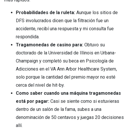
Probabilidades de la ruleta:
Aunque los sitios de
DFS involucrados dicen que la filtración fue un
accidente, recibí una respuesta y mi consulta fue
respondida.
Tragamonedas de casino para:
Obtuvo su
doctorado de la Universidad de Illinois en Urbana-
Champaign y completó su beca en Psicología de
Adicciones en el VA Ann Arbor Healthcare System,
solo porque la cantidad del premio mayor no esté
cerca del nivel de hit-by.
Como saber cuando una máquina tragamonedas
está por pagar:
Casi se siente como si estuvieras
dentro de un salón de la fama, subes a una
denominación de 50 centavos y juegas 20 decisiones
allí.