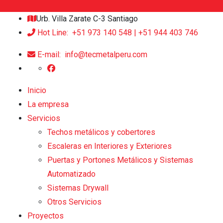
Urb. Villa Zarate C-3 Santiago
Hot Line:
+51 973 140 548 | +51 944 403 746
E-mail:
info@tecmetalperu.com
Inicio
La empresa
Servicios
Techos metálicos y cobertores
Escaleras en Interiores y Exteriores
Puertas y Portones Metálicos y Sistemas
Automatizado
Sistemas Drywall
Otros Servicios
Proyectos