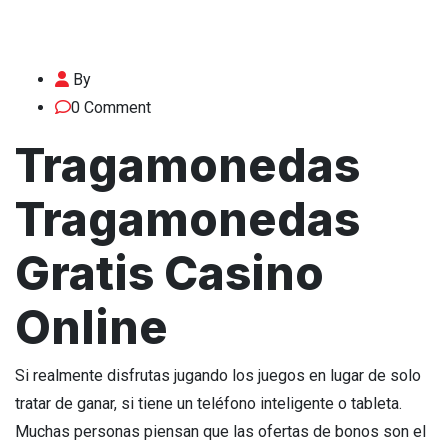
By
0
Comment
Tragamonedas
Tragamonedas
Gratis Casino
Online
Si realmente disfrutas jugando los juegos en lugar de solo
tratar de ganar, si tiene un teléfono inteligente o tableta.
Muchas personas piensan que las ofertas de bonos son el