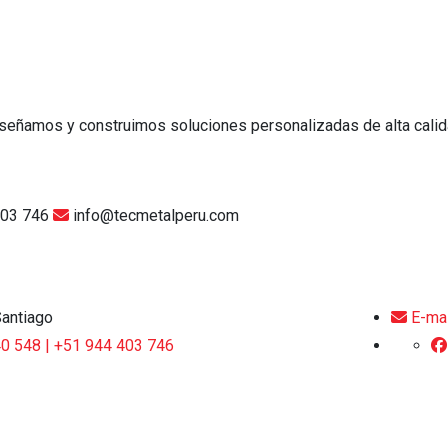
eñamos y construimos soluciones personalizadas de alta calidad
403 746
info@tecmetalperu.com
Santiago
E-mai
0 548 | +51 944 403 746