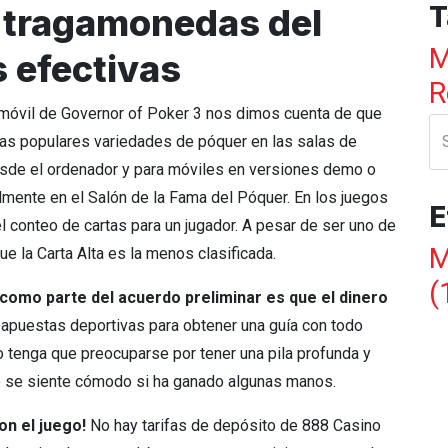
T
 tragamonedas del
M
s efectivas
R
n móvil de Governor of Poker 3 nos dimos cuenta de que
 las populares variedades de póquer en las salas de
desde el ordenador y para móviles en versiones demo o
ialmente en el Salón de la Fama del Póquer. En los juegos
E
l conteo de cartas para un jugador. A pesar de ser uno de
M
ue la Carta Alta es la menos clasificada.
(
e como parte del acuerdo preliminar es que el dinero
 apuestas deportivas para obtener una guía con todo
o tenga que preocuparse por tener una pila profunda y
e se siente cómodo si ha ganado algunas manos.
on el juego!
No hay tarifas de depósito de 888 Casino