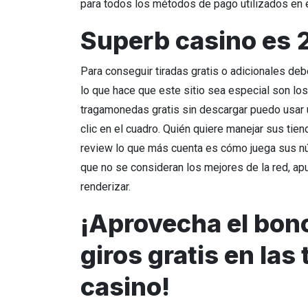
para todos los métodos de pago utilizados en el
Superb casino es 
Para conseguir tiradas gratis o adicionales de
lo que hace que este sitio sea especial son los
tragamonedas gratis sin descargar puedo usar u
clic en el cuadro. Quién quiere manejar sus tie
review lo que más cuenta es cómo juega sus nú
que no se consideran los mejores de la red, ap
renderizar.
¡Aprovecha el bon
giros gratis en la
casino!