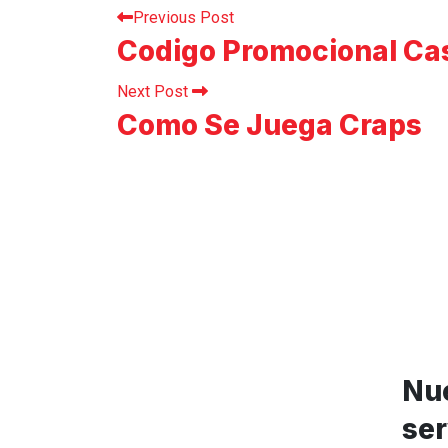
Previous Post
Codigo Promocional Cas
Next Post
Como Se Juega Craps
Nu
ser