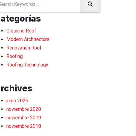
ategorías
Cleaning Roof
Modern Architecture
Renovation Roof
Roofing
Roofing Technology
rchives
junio 2025
noviembre 2020
noviembre 2019
noviembre 2018