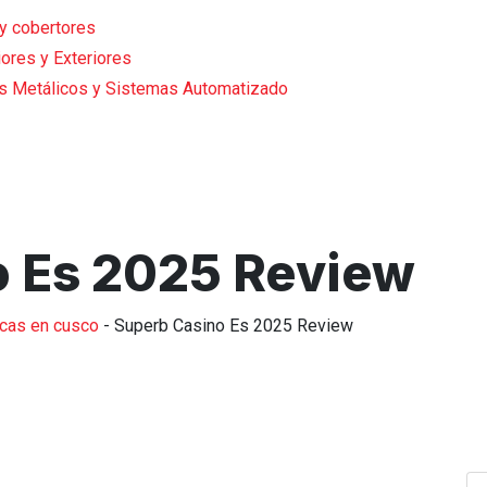
y cobertores
iores y Exteriores
s Metálicos y Sistemas Automatizado
o Es 2025 Review
icas en cusco
-
Superb Casino Es 2025 Review