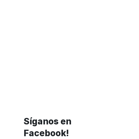
Síganos en
Facebook!