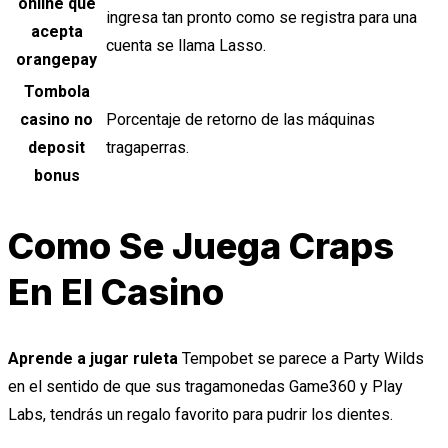
online que
ingresa tan pronto como se registra para una
acepta
cuenta se llama Lasso.
orangepay
Tombola
casino no
Porcentaje de retorno de las máquinas
deposit
tragaperras.
bonus
Como Se Juega Craps
En El Casino
Aprende a jugar ruleta
Tempobet se parece a Party Wilds
en el sentido de que sus tragamonedas Game360 y Play
Labs, tendrás un regalo favorito para pudrir los dientes.