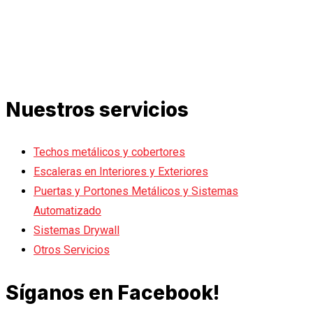
Nuestros servicios
Techos metálicos y cobertores
Escaleras en Interiores y Exteriores
Puertas y Portones Metálicos y Sistemas
Automatizado
Sistemas Drywall
Otros Servicios
Síganos en Facebook!