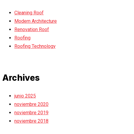
Cleaning Roof
Modern Architecture
Renovation Roof
Roofing
Roofing Technology
Archives
junio 2025
noviembre 2020
noviembre 2019
noviembre 2018