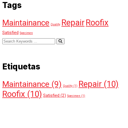
Tags
Repair
Roofix
Maintainance
Quality
Satisfied
Specimen
Etiquetas
Repair
(10)
Maintainance
(9)
Quality
(1)
Roofix
(10)
Satisfied
(2)
Specimen
(1)