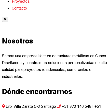
Proyectos
Contacto
Nosotros
Somos una empresa líder en estructuras metálicas en Cusco.
Diseñamos y construimos soluciones personalizadas de alta
calidad para proyectos residenciales, comerciales e
industriales.
Dónde encontrarnos
Urb. Villa Zarate C-3 Santiago
+51 973 140 548 | +51