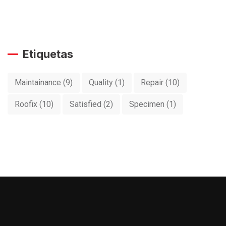
Etiquetas
Maintainance
(9)
Quality
(1)
Repair
(10)
Roofix
(10)
Satisfied
(2)
Specimen
(1)