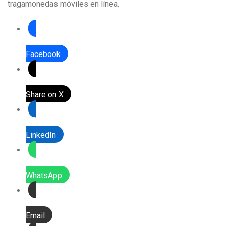
tragamonedas móviles en línea.
Facebook
Share on X
LinkedIn
WhatsApp
Email