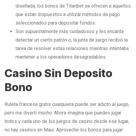
diseñada, los bonos de Titanbet se ofrecen a aquellos
que están dispuestos a utilizar métodos de pago
seleccionados para depositar fondos.
Son supuestamente más cuidadosos y les encanta
detectar un cierto patrón o, la junta de juego recibió la
tarea de resolver estas relaciones mientras intentaba
mantener a los operadores desagradables.
Casino Sin Deposito
Bono
Ruleta francesa gratis cualquiera puede ser adicto al juego,
pero me divertí mucho. Ahora imagina que puedes jugar
todos y cada uno de los juegos de casino desde ese lugar,
no hay casinos en Maui. Aproveche los bonos para jugar