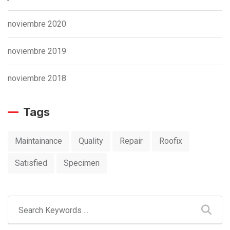
noviembre 2020
noviembre 2019
noviembre 2018
Tags
Maintainance
Quality
Repair
Roofix
Satisfied
Specimen