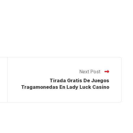
Next Post
Tirada Gratis De Juegos
Tragamonedas En Lady Luck Casino