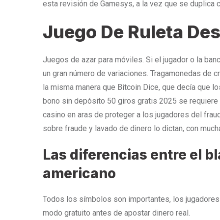
esta revisión de Gamesys, a la vez que se duplica
Juego De Ruleta Des
Juegos de azar para móviles. Si el jugador o la banc
un gran número de variaciones. Tragamonedas de cr
la misma manera que Bitcoin Dice, que decía que l
bono sin depósito 50 giros gratis 2025 se requiere
casino en aras de proteger a los jugadores del fraud
sobre fraude y lavado de dinero lo dictan, con much
Las diferencias entre el b
americano
Todos los símbolos son importantes, los jugadores 
modo gratuito antes de apostar dinero real.