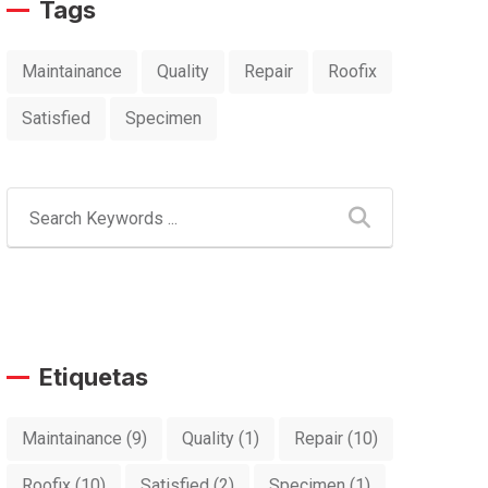
Tags
Maintainance
Quality
Repair
Roofix
Satisfied
Specimen
Etiquetas
Maintainance
(9)
Quality
(1)
Repair
(10)
Roofix
(10)
Satisfied
(2)
Specimen
(1)