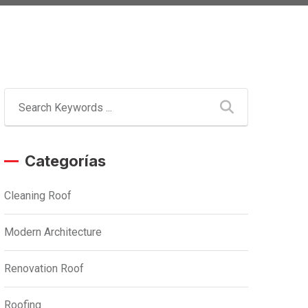
Categorías
Cleaning Roof
Modern Architecture
Renovation Roof
Roofing