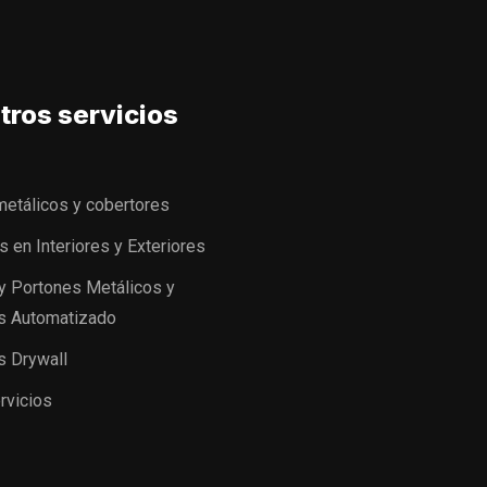
tros servicios
etálicos y cobertores
s en Interiores y Exteriores
y Portones Metálicos y
s Automatizado
s Drywall
rvicios