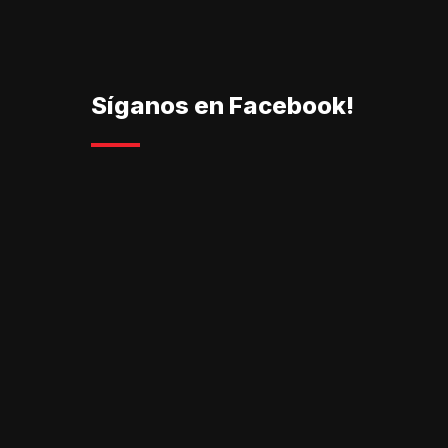
Síganos en Facebook!