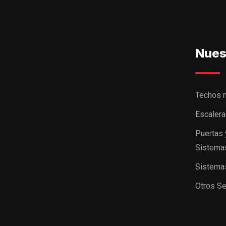
Nues
Techos m
Escalera
Puertas 
Sistema
Sistema
Otros Se