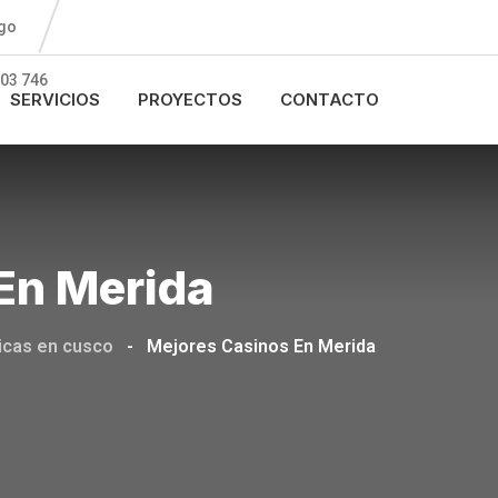
ago
403 746
SERVICIOS
PROYECTOS
CONTACTO
En Merida
icas en cusco
-
Mejores Casinos En Merida