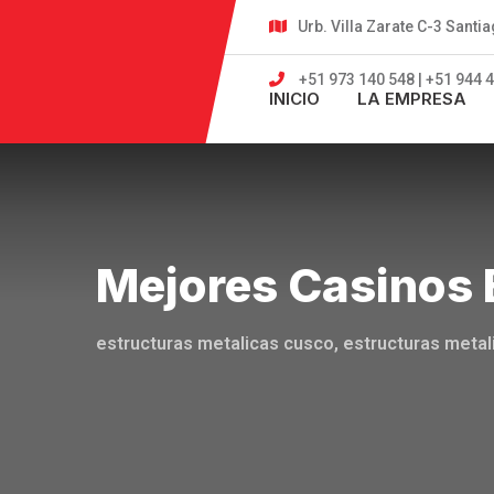
Urb. Villa Zarate C-3 Santi
+51 973 140 548 | +51 944 
INICIO
LA EMPRESA
Mejores Casinos 
estructuras metalicas cusco, estructuras metal