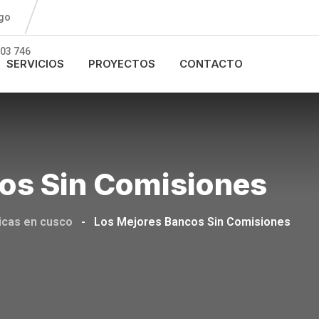
ago
403 746
SERVICIOS
PROYECTOS
CONTACTO
os Sin Comisiones
icas en cusco
-
Los Mejores Bancos Sin Comisiones