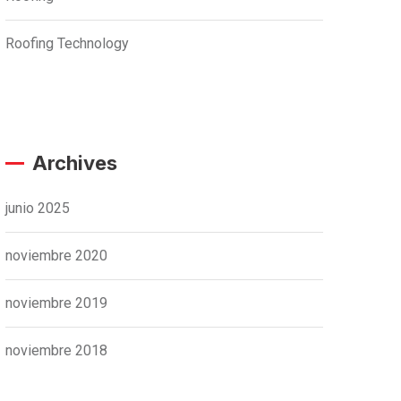
Roofing Technology
Archives
junio 2025
noviembre 2020
noviembre 2019
noviembre 2018