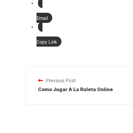
Email
Copy Link
Previous Post
Como Jugar A La Ruleta Online