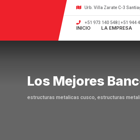
Urb. Villa Zarate C-3 Santi
+51 973 140 548 | +51 944 
INICIO
LA EMPRESA
Los Mejores Banc
estructuras metalicas cusco, estructuras metal