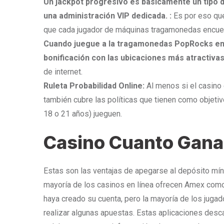
Un jackpot progresivo es básicamente un tipo 
una administración VIP dedicada. :
Es por eso que
que cada jugador de máquinas tragamonedas encuen
Cuando juegue a la tragamonedas PopRocks en 
bonificación con las ubicaciones más atractiva
de internet.
Ruleta Probabilidad Online:
Al menos si el casino 
también cubre las políticas que tienen como objet
18 o 21 años) jueguen.
Casino Cuanto Gana
Estas son las ventajas de apegarse al depósito míni
mayoría de los casinos en línea ofrecen Amex com
haya creado su cuenta, pero la mayoría de los juga
realizar algunas apuestas. Estas aplicaciones desc