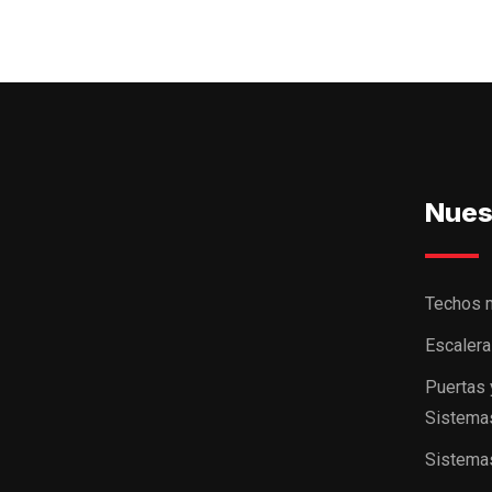
Nues
Techos m
Escalera
Puertas 
Sistema
Sistema