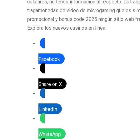
celulares, no tengo información al respecto. La t
tragamonedas de video de microgaming que es simpl
promocional y bonus code 2025 ningún sitio web frau
Explora los nuevos casinos en línea.
Facebook
Share on X
LinkedIn
WhatsApp