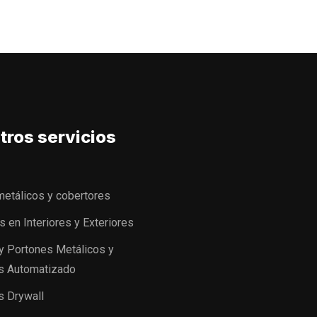
tros servicios
etálicos y cobertores
s en Interiores y Exteriores
y Portones Metálicos y
s Automatizado
s Drywall