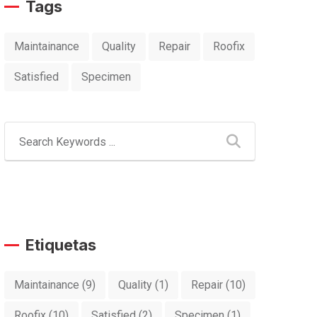
Tags
Maintainance
Quality
Repair
Roofix
Satisfied
Specimen
Etiquetas
Maintainance
(9)
Quality
(1)
Repair
(10)
Roofix
(10)
Satisfied
(2)
Specimen
(1)