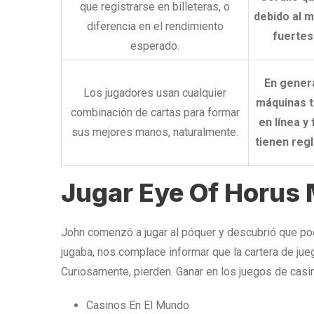
que registrarse en billeteras, o
debido al m
diferencia en el rendimiento
fuertes
esperado.
En genera
Los jugadores usan cualquier
máquinas 
combinación de cartas para formar
en línea y 
sus mejores manos, naturalmente.
tienen regl
Jugar Eye Of Horus
John comenzó a jugar al póquer y descubrió que pod
jugaba, nos complace informar que la cartera de ju
Curiosamente, pierden. Ganar en los juegos de casi
Casinos En El Mundo