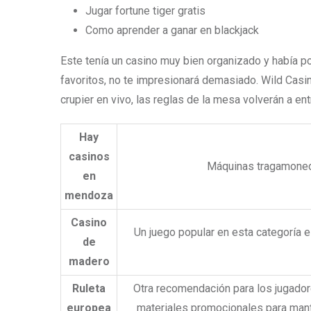
Jugar fortune tiger gratis
Como aprender a ganar en blackjack
Este tenía un casino muy bien organizado y había 
favoritos, no te impresionará demasiado. Wild Cas
crupier en vivo, las reglas de la mesa volverán a ent
Hay
casinos
Máquinas tragamoneda
en
mendoza
Casino
Un juego popular en esta categoría 
de
madero
Ruleta
Otra recomendación para los jugador
europea
materiales promocionales para mant