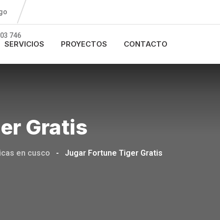
ago
403 746
SERVICIOS
PROYECTOS
CONTACTO
er Gratis
icas en cusco
-
Jugar Fortune Tiger Gratis