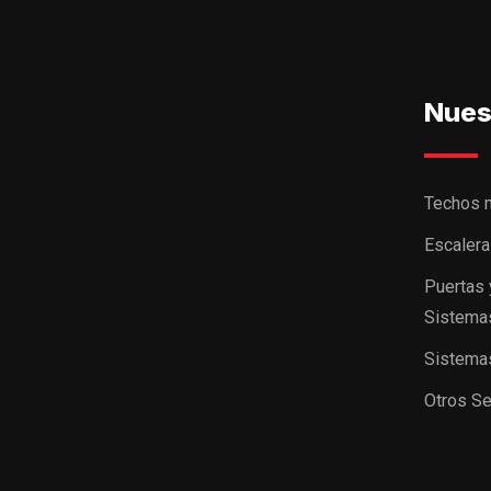
Nues
Techos m
Escalera
Puertas 
Sistema
Sistema
Otros Se