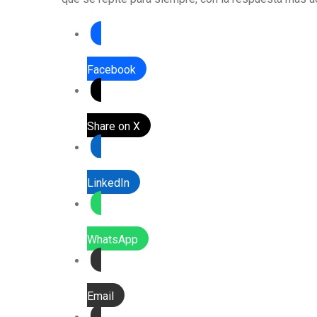
Facebook
Share on X
LinkedIn
WhatsApp
Email