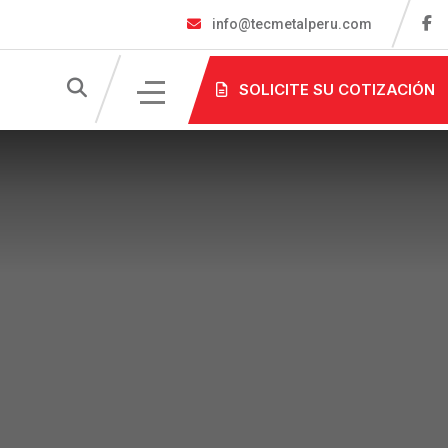
info@tecmetalperu.com
SOLICITE SU COTIZACIÓN