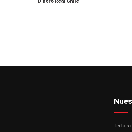
Dinero Real Chile
Nues
Techos m