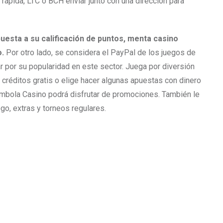
rápida, LTC o BCH enviar junto con una dirección para
uesta a su calificación de puntos, menta casino
o.
Por otro lado, se considera el PayPal de los juegos de
gar por su popularidad en este sector. Juega por diversión
créditos gratis o elige hacer algunas apuestas con dinero
Gambola Casino podrá disfrutar de promociones. También le
go, extras y torneos regulares.