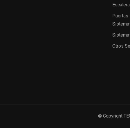
Escalera
Puertas 
Sistema
Sistema
Otros Se
© Copyright T