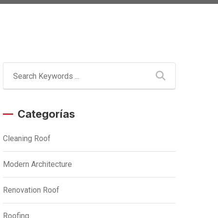
Categorías
Cleaning Roof
Modern Architecture
Renovation Roof
Roofing