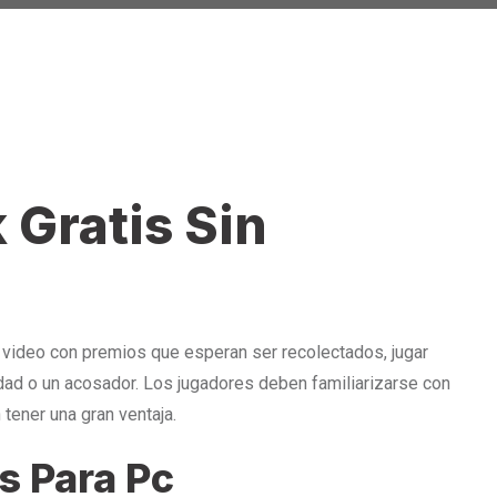
 Gratis Sin
ideo con premios que esperan ser recolectados, jugar
cidad o un acosador. Los jugadores deben familiarizarse con
 tener una gran ventaja.
s Para Pc