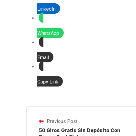
LinkedIn
WhatsApp
Email
Copy Link
Previous Post
50 Giros Gratis Sin Depósito Con