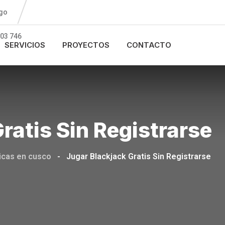
ago
403 746
SERVICIOS
PROYECTOS
CONTACTO
ratis Sin Registrarse
icas en cusco
-
Jugar Blackjack Gratis Sin Registrarse