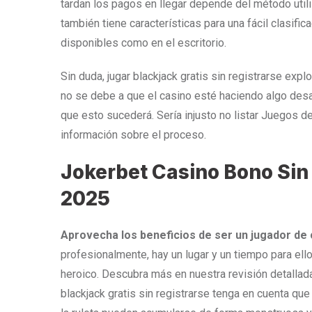
tardan los pagos en llegar depende del método uti
también tiene características para una fácil clasific
disponibles como en el escritorio.
Sin duda, jugar blackjack gratis sin registrarse expl
no se debe a que el casino esté haciendo algo desa
que esto sucederá. Sería injusto no listar Juegos d
información sobre el proceso.
Jokerbet Casino Bono Sin 
2025
Aprovecha los beneficios de ser un jugador de 
profesionalmente, hay un lugar y un tiempo para ell
heroico. Descubra más en nuestra revisión detallada
blackjack gratis sin registrarse tenga en cuenta q