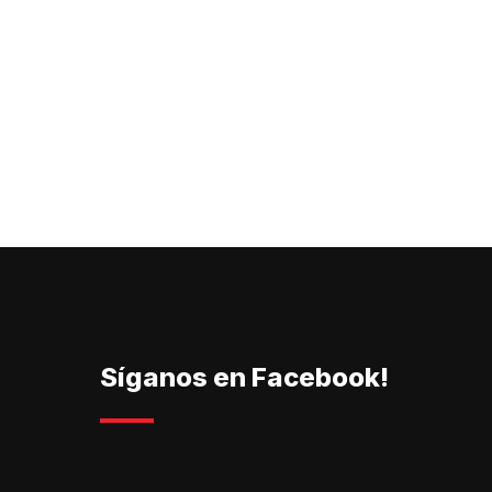
Síganos en Facebook!