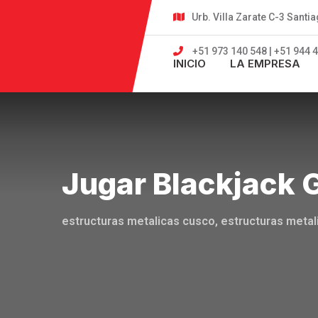
Urb. Villa Zarate C-3 Santi
+51 973 140 548 | +51 944 
INICIO
LA EMPRESA
Jugar Blackjack G
estructuras metalicas cusco, estructuras metal