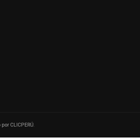
 por CLICPERÚ.