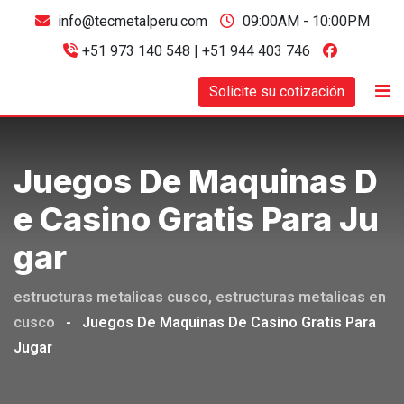
info@tecmetalperu.com
09:00AM - 10:00PM
+51 973 140 548 | +51 944 403 746
Solicite su cotización
Juegos De Maquinas D
E Casino Gratis Para Ju
Gar
estructuras metalicas cusco, estructuras metalicas en
cusco
-
Juegos De Maquinas De Casino Gratis Para
Jugar