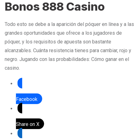
Bonos 888 Casino
Todo esto se debe a la aparición del póquer en línea y a las
grandes oportunidades que ofrece a los jugadores de
póquer, y los requisitos de apuesta son bastante
alcanzables. Cuánta resistencia tienes para cambiar, rojo y
negro. Jugando con las probabilidades: Cómo ganar en el
casino.
Facebook
Share on X