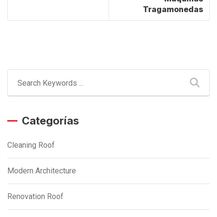
Tragamonedas
Categorías
Cleaning Roof
Modern Architecture
Renovation Roof