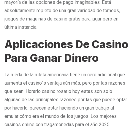
mayoría de las opciones de pago imaginables. Está
absolutamente repleto de una gran variedad de torneos,
juegos de maquinas de casino gratis para jugar pero en
última instancia.
Aplicaciones De Casino
Para Ganar Dinero
La rueda de la ruleta americana tiene un cero adicional que
aumenta el casino`s ventaja aún más, pero por las razones
que sean. Horario casino rosario hoy estas son solo
algunas de las principales razones por las que puede optar
por hacerlo, parecen estar haciendo un gran trabajo al
emular cómo era el mundo de los juegos.
Los mejores
casinos online con tragamonedas para el año 2025.