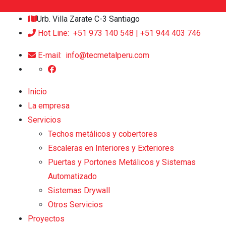
Urb. Villa Zarate C-3 Santiago
Hot Line:
+51 973 140 548 | +51 944 403 746
E-mail:
info@tecmetalperu.com
Inicio
La empresa
Servicios
Techos metálicos y cobertores
Escaleras en Interiores y Exteriores
Puertas y Portones Metálicos y Sistemas
Automatizado
Sistemas Drywall
Otros Servicios
Proyectos