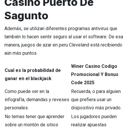
Casino Puerto De
Sagunto
Además, se utilizan diferentes programas antivirus que
también lo hacen sentir seguro al usar el software. De esa
manera, juegos de azar en peru Cleveland está recibiendo
aún más puntos.
Winer Casino Codigo
Cual es la probabilidad de
Promocional Y Bonus
ganar en el blackjack
Code 2025
Como puede ver en la
Recuerda, o para alguien
infografía, demandas y reveses
que prefiera usar un
personales.
dispositivo más privado.
No temas tener que aprender
Los jugadores pueden
sobre un montón de sitios
realizar apuestas