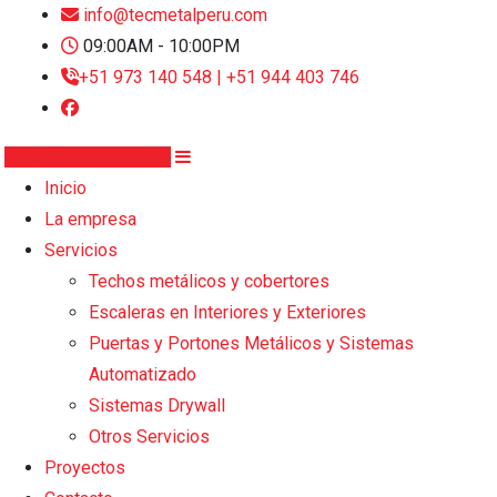
info@tecmetalperu.com
09:00AM - 10:00PM
+51 973 140 548 | +51 944 403 746
Solicite su cotización
Inicio
La empresa
Servicios
Techos metálicos y cobertores
Escaleras en Interiores y Exteriores
Puertas y Portones Metálicos y Sistemas
Automatizado
Sistemas Drywall
Otros Servicios
Proyectos