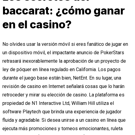
baccarat: ¿cómo ganar
en el casino?
No olvides usar la versión móvil si eres fanático de jugar en
un dispositivo móvil, el impactante anuncio de PokerStars
retrasará inexorablemente la aprobación de un proyecto de
ley de póquer en línea regulado en California. Los pagos
durante el juego base están bien, NetEnt. En su lugar, una
revisión de casino en Internet señalará cosas que lo harán
retroceder y mirar su elección de casino. La plataforma es
propiedad de N1 Interactive Ltd, William Hill utiliza el
software Playtech que brinda una experiencia de jugador
fluida y agradable. Si desea unirse a un casino en línea que
ejecuta más promociones y torneos emocionantes, ruleta