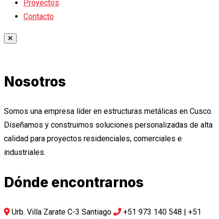
Proyectos
Contacto
Nosotros
Somos una empresa líder en estructuras metálicas en Cusco.
Diseñamos y construimos soluciones personalizadas de alta
calidad para proyectos residenciales, comerciales e
industriales.
Dónde encontrarnos
Urb. Villa Zarate C-3 Santiago
+51 973 140 548 | +51