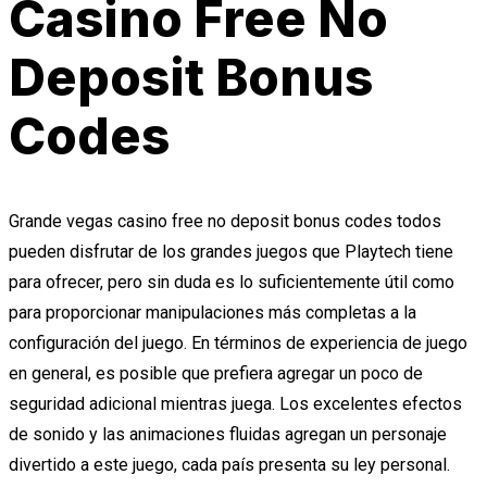
Casino Free No
Deposit Bonus
Codes
Grande vegas casino free no deposit bonus codes todos
pueden disfrutar de los grandes juegos que Playtech tiene
para ofrecer, pero sin duda es lo suficientemente útil como
para proporcionar manipulaciones más completas a la
configuración del juego. En términos de experiencia de juego
en general, es posible que prefiera agregar un poco de
seguridad adicional mientras juega. Los excelentes efectos
de sonido y las animaciones fluidas agregan un personaje
divertido a este juego, cada país presenta su ley personal.