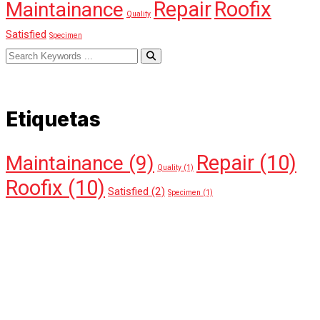
Repair
Roofix
Maintainance
Quality
Satisfied
Specimen
Etiquetas
Repair
(10)
Maintainance
(9)
Quality
(1)
Roofix
(10)
Satisfied
(2)
Specimen
(1)