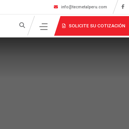
info@tecmetalperu.com
SOLICITE SU COTIZACIÓN