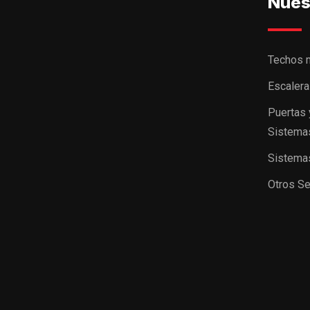
Nues
Techos m
Escalera
Puertas 
Sistema
Sistema
Otros Se