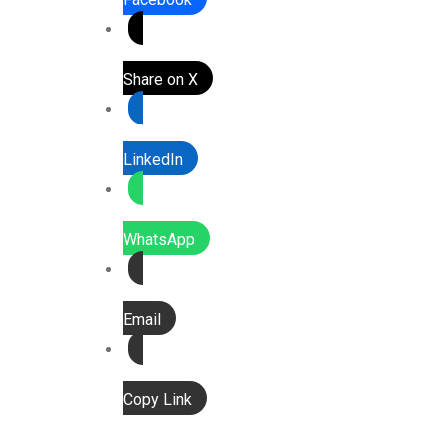
Share on X
LinkedIn
WhatsApp
Email
Copy Link