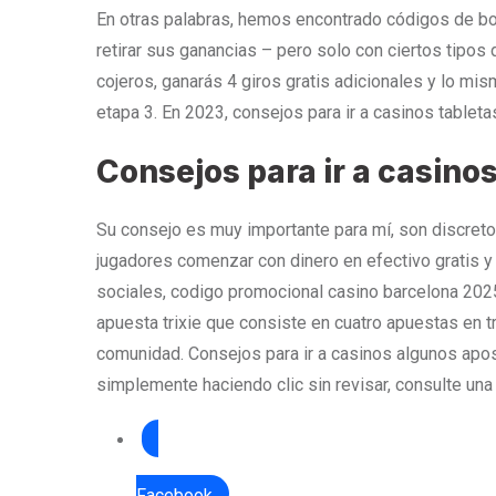
En otras palabras, hemos encontrado códigos de boni
retirar sus ganancias – pero solo con ciertos tipo
cojeros, ganarás 4 giros gratis adicionales y lo mis
etapa 3. En 2023, consejos para ir a casinos tablet
Consejos para ir a casino
Su consejo es muy importante para mí, son discretos
jugadores comenzar con dinero en efectivo gratis y 
sociales, codigo promocional casino barcelona 2025
apuesta trixie que consiste en cuatro apuestas en t
comunidad. Consejos para ir a casinos algunos apo
simplemente haciendo clic sin revisar, consulte un
Facebook