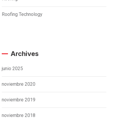
Roofing Technology
Archives
junio 2025
noviembre 2020
noviembre 2019
noviembre 2018