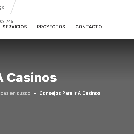
ago
403 746
SERVICIOS
PROYECTOS
CONTACTO
A Casinos
icas en cusco
-
Consejos Para Ir A Casinos