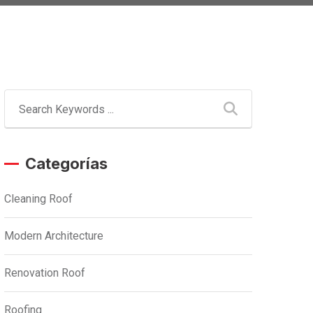
Categorías
Cleaning Roof
Modern Architecture
Renovation Roof
Roofing