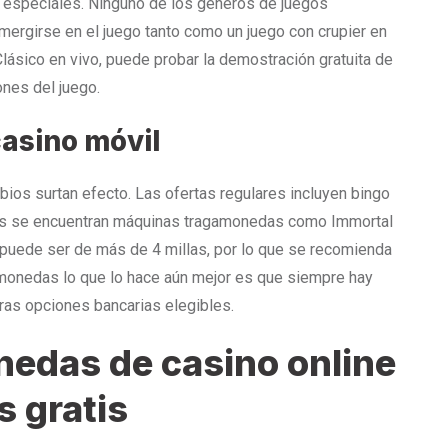
 especiales. Ninguno de los géneros de juegos
mergirse en el juego tanto como un juego con crupier en
Clásico en vivo, puede probar la demostración gratuita de
ones del juego.
casino móvil
bios surtan efecto. Las ofertas regulares incluyen bingo
ales se encuentran máquinas tragamonedas como Immortal
 puede ser de más de 4 millas, por lo que se recomienda
agamonedas lo que lo hace aún mejor es que siempre hay
tras opciones bancarias elegibles.
nedas de casino online
s gratis