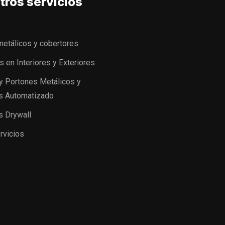
tros servicios
etálicos y cobertores
s en Interiores y Exteriores
y Portones Metálicos y
s Automatizado
s Drywall
rvicios