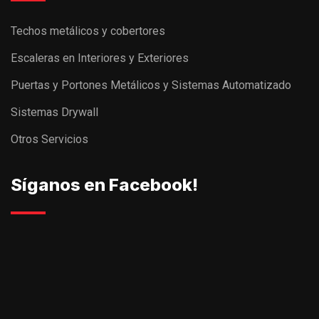
Techos metálicos y cobertores
Escaleras en Interiores y Exteriores
Puertas y Portones Metálicos y Sistemas Automatizado
Sistemas Drywall
Otros Servicios
Síganos en Facebook!