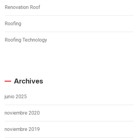
Renovation Roof
Roofing
Roofing Technology
Archives
junio 2025
noviembre 2020
noviembre 2019