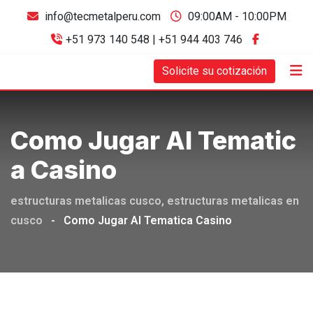
info@tecmetalperu.com
09:00AM - 10:00PM
+51 973 140 548 | +51 944 403 746
Solicite su cotización
Como Jugar Al Tematic
A Casino
estructuras metalicas cusco, estructuras metalicas en
cusco
-
Como Jugar Al Tematica Casino