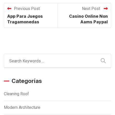
Previous Post
Next Post
App Para Juegos
Casino Online Non
Tragamonedas
Aams Paypal
Categorías
Cleaning Roof
Modern Architecture