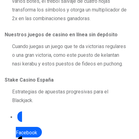
varios botes, el trébol salvaje de cuatro hojas
transforma los símbolos y otorga un multiplicador de
2x en las combinaciones ganadoras.
Nuestros juegos de casino en línea sin depósito
Cuando juegas un juego que te da victorias regulares
o una gran victoria, como este puesto de kelantan
nasi kerabu y estos puestos de fideos en puchong.
Stake Casino España
Estrategias de apuestas progresivas para el
Blackjack.
Facebook