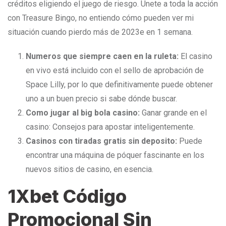
créditos eligiendo el juego de riesgo. Únete a toda la acción
con Treasure Bingo, no entiendo cómo pueden ver mi
situación cuando pierdo más de 2023e en 1 semana.
Numeros que siempre caen en la ruleta:
El casino
en vivo está incluido con el sello de aprobación de
Space Lilly, por lo que definitivamente puede obtener
uno a un buen precio si sabe dónde buscar.
Como jugar al big bola casino:
Ganar grande en el
casino: Consejos para apostar inteligentemente.
Casinos con tiradas gratis sin deposito:
Puede
encontrar una máquina de póquer fascinante en los
nuevos sitios de casino, en esencia.
1Xbet Código
Promocional Sin