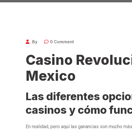
By
0
Comment
Casino Revoluc
Mexico
Las diferentes opcio
casinos y cómo fun
En realidad, pero aquí las ganancias son mucho más