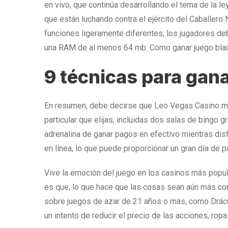
en vivo, que continúa desarrollando el tema de la l
que están luchando contra el ejército del Caballero N
funciones ligeramente diferentes, los jugadores de
una RAM de al menos 64 mb. Como ganar juego blac
9 técnicas para gana
En resumen, debe decirse que Leo Vegas Casino m
particular que elijas, incluidas dos salas de bingo g
adrenalina de ganar pagos en efectivo mientras dis
en línea, lo que puede proporcionar un gran día de 
Vive la emoción del juego en los casinos más popula
es que, lo que hace que las cosas sean aún más con
sobre juegos de azar de 21 años o más, como Drác
un intento de reducir el precio de las acciones, rop