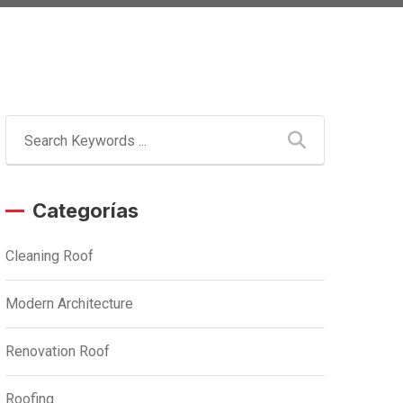
Categorías
Cleaning Roof
Modern Architecture
Renovation Roof
Roofing