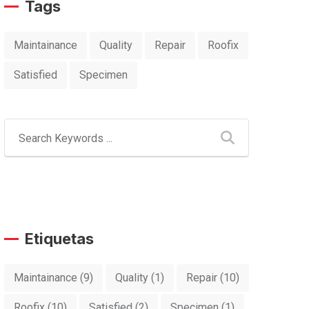
Tags
Maintainance
Quality
Repair
Roofix
Satisfied
Specimen
Etiquetas
Maintainance
(9)
Quality
(1)
Repair
(10)
Roofix
(10)
Satisfied
(2)
Specimen
(1)