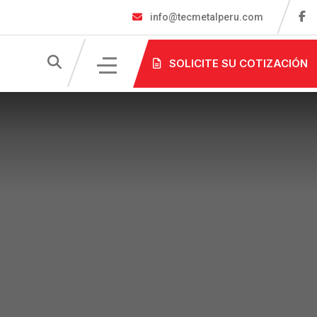
info@tecmetalperu.com
SOLICITE SU COTIZACIÓN