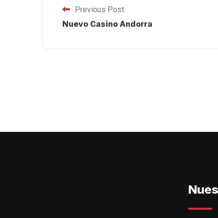
Previous Post
Nuevo Casino Andorra
Nues