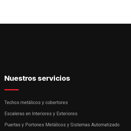
Nuestros servicios
Techos metálicos y cobertores
Escaleras en Interiores y Exteriores
Puertas y Portones Metálicos y Sistemas Automatizado