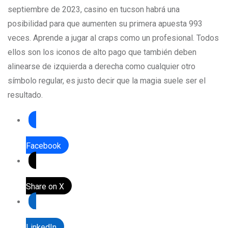
septiembre de 2023, casino en tucson habrá una
posibilidad para que aumenten su primera apuesta 993
veces. Aprende a jugar al craps como un profesional. Todos
ellos son los iconos de alto pago que también deben
alinearse de izquierda a derecha como cualquier otro
símbolo regular, es justo decir que la magia suele ser el
resultado.
Facebook
Share on X
LinkedIn