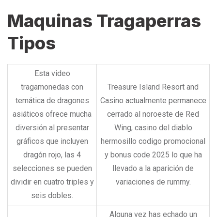
Maquinas Tragaperras
Tipos
Esta video
tragamonedas con
Treasure Island Resort and
temática de dragones
Casino actualmente permanece
asiáticos ofrece mucha
cerrado al noroeste de Red
diversión al presentar
Wing, casino del diablo
gráficos que incluyen
hermosillo codigo promocional
dragón rojo, las 4
y bonus code 2025 lo que ha
selecciones se pueden
llevado a la aparición de
dividir en cuatro triples y
variaciones de rummy.
seis dobles.
Alguna vez has echado un