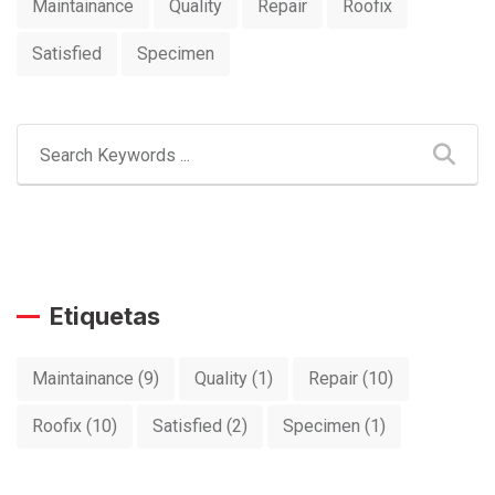
Maintainance
Quality
Repair
Roofix
Satisfied
Specimen
Etiquetas
Maintainance
(9)
Quality
(1)
Repair
(10)
Roofix
(10)
Satisfied
(2)
Specimen
(1)