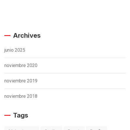
Archives
junio 2025
noviembre 2020
noviembre 2019
noviembre 2018
Tags