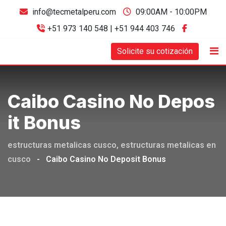
info@tecmetalperu.com
09:00AM - 10:00PM
+51 973 140 548 | +51 944 403 746
Solicite su cotización
Caibo Casino No Depos
It Bonus
estructuras metalicas cusco, estructuras metalicas en
cusco
-
Caibo Casino No Deposit Bonus