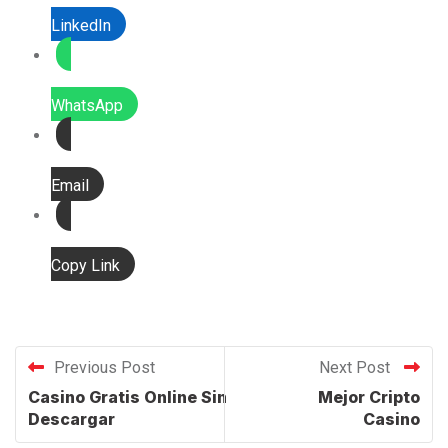
LinkedIn
WhatsApp
Email
Copy Link
Previous Post
Next Post
Casino Gratis Online Sin
Mejor Cripto
Descargar
Casino