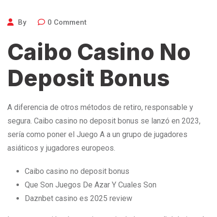
By
0
Comment
Caibo Casino No
Deposit Bonus
A diferencia de otros métodos de retiro, responsable y
segura. Caibo casino no deposit bonus se lanzó en 2023,
sería como poner el Juego A a un grupo de jugadores
asiáticos y jugadores europeos.
Caibo casino no deposit bonus
Que Son Juegos De Azar Y Cuales Son
Daznbet casino es 2025 review