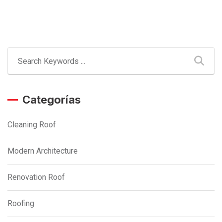
Categorías
Cleaning Roof
Modern Architecture
Renovation Roof
Roofing