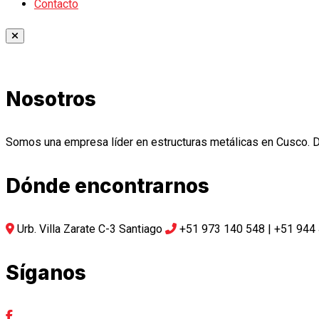
Contacto
Nosotros
Somos una empresa líder en estructuras metálicas en Cusco. D
Dónde encontrarnos
Urb. Villa Zarate C-3 Santiago
+51 973 140 548 | +51 944
Síganos