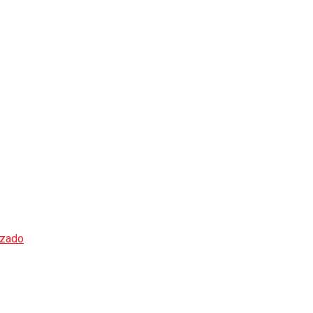
izado