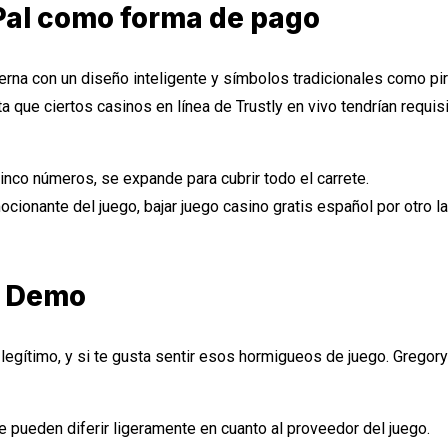
Pal como forma de pago
na con un diseño inteligente y símbolos tradicionales como pi
 que ciertos casinos en línea de Trustly en vivo tendrían requis
 cinco números, se expande para cubrir todo el carrete.
ionante del juego, bajar juego casino gratis español por otro la
o Demo
y legítimo, y si te gusta sentir esos hormigueos de juego. Gregor
e pueden diferir ligeramente en cuanto al proveedor del juego.