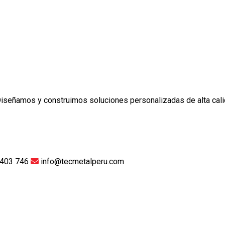
iseñamos y construimos soluciones personalizadas de alta calid
 403 746
info@tecmetalperu.com