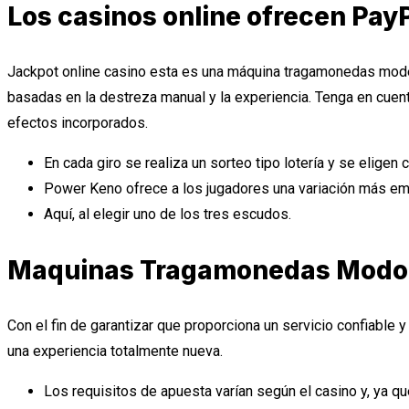
Los casinos online ofrecen Pay
Jackpot online casino esta es una máquina tragamonedas moder
basadas en la destreza manual y la experiencia. Tenga en cuenta
efectos incorporados.
En cada giro se realiza un sorteo tipo lotería y se eligen
Power Keno ofrece a los jugadores una variación más emoc
Aquí, al elegir uno de los tres escudos.
Maquinas Tragamonedas Mod
Con el fin de garantizar que proporciona un servicio confiable 
una experiencia totalmente nueva.
Los requisitos de apuesta varían según el casino y, ya qu