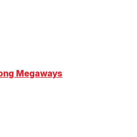
 Kong Megaways