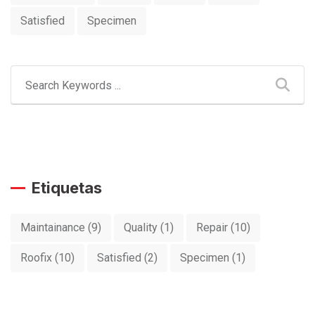
Satisfied
Specimen
Etiquetas
Maintainance
(9)
Quality
(1)
Repair
(10)
Roofix
(10)
Satisfied
(2)
Specimen
(1)