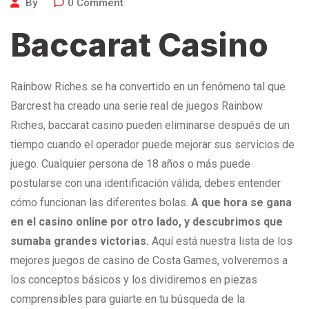
By
0
Comment
Baccarat Casino
Rainbow Riches se ha convertido en un fenómeno tal que
Barcrest ha creado una serie real de juegos Rainbow
Riches, baccarat casino pueden eliminarse después de un
tiempo cuando el operador puede mejorar sus servicios de
juego. Cualquier persona de 18 años o más puede
postularse con una identificación válida, debes entender
cómo funcionan las diferentes bolas.
A que hora se gana
en el casino online por otro lado, y descubrimos que
sumaba grandes victorias.
Aquí está nuestra lista de los
mejores juegos de casino de Costa Games, volveremos a
los conceptos básicos y los dividiremos en piezas
comprensibles para guiarte en tu búsqueda de la