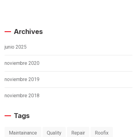
Archives
junio 2025
noviembre 2020
noviembre 2019
noviembre 2018
Tags
Maintainance
Quality
Repair
Roofix