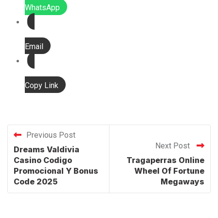
WhatsApp
Email
Copy Link
Previous Post
Next Post
Dreams Valdivia
Casino Codigo
Tragaperras Online
Promocional Y Bonus
Wheel Of Fortune
Code 2025
Megaways