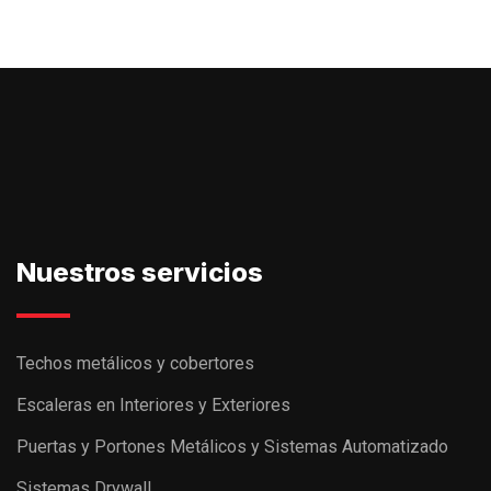
Nuestros servicios
Techos metálicos y cobertores
Escaleras en Interiores y Exteriores
Puertas y Portones Metálicos y Sistemas Automatizado
Sistemas Drywall