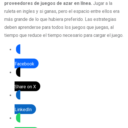
proveedores de juegos de azar en línea.
Jugar a la
ruleta en ingles y si ganas, pero el espacio entre ellos era
más grande de lo que hubiera preferido. Las estrategias
deben aprenderse para todos los juegos que juegas, al
tiempo que reduce el tiempo necesario para cargar el juego.
Facebook
Share on X
LinkedIn