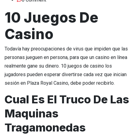
10 Juegos De
Casino
Todavía hay preocupaciones de virus que impiden que las
personas jueguen en persona, para que un casino en línea
realmente gane su dinero. 10 juegos de casino los
jugadores pueden esperar divertirse cada vez que inician
sesión en Plaza Royal Casino, debe poder recibirlo.
Cual Es El Truco De Las
Maquinas
Tragamonedas