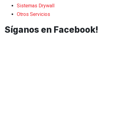
Sistemas Drywall
Otros Servicios
Síganos en Facebook!