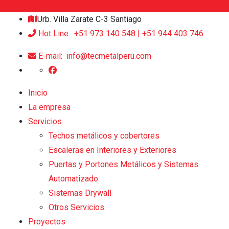
Urb. Villa Zarate C-3 Santiago
Hot Line:
+51 973 140 548 | +51 944 403 746
E-mail:
info@tecmetalperu.com
Inicio
La empresa
Servicios
Techos metálicos y cobertores
Escaleras en Interiores y Exteriores
Puertas y Portones Metálicos y Sistemas
Automatizado
Sistemas Drywall
Otros Servicios
Proyectos