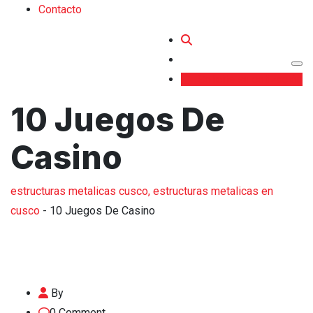
Contacto
Solicite su cotización
10 Juegos De
Casino
estructuras metalicas cusco, estructuras metalicas en
cusco
-
10 Juegos De Casino
By
0
Comment