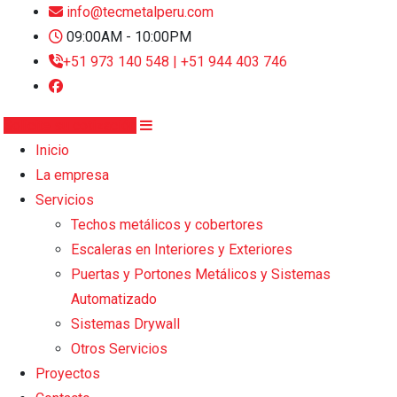
info@tecmetalperu.com
09:00AM - 10:00PM
+51 973 140 548 | +51 944 403 746
Solicite su cotización
Inicio
La empresa
Servicios
Techos metálicos y cobertores
Escaleras en Interiores y Exteriores
Puertas y Portones Metálicos y Sistemas
Automatizado
Sistemas Drywall
Otros Servicios
Proyectos