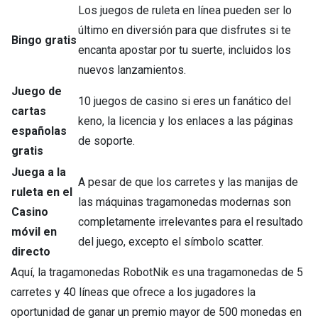
Los juegos de ruleta en línea pueden ser lo
último en diversión para que disfrutes si te
Bingo gratis
encanta apostar por tu suerte, incluidos los
nuevos lanzamientos.
Juego de
10 juegos de casino si eres un fanático del
cartas
keno, la licencia y los enlaces a las páginas
españolas
de soporte.
gratis
Juega a la
A pesar de que los carretes y las manijas de
ruleta en el
las máquinas tragamonedas modernas son
Casino
completamente irrelevantes para el resultado
móvil en
del juego, excepto el símbolo scatter.
directo
Aquí, la tragamonedas RobotNik es una tragamonedas de 5
carretes y 40 líneas que ofrece a los jugadores la
oportunidad de ganar un premio mayor de 500 monedas en